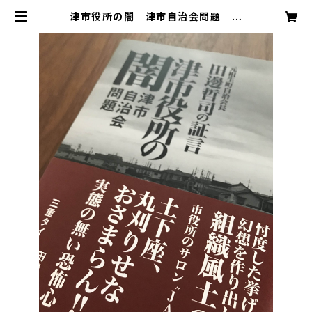
津市役所の闇 津市自治会問題 元
相生町自治会長 田邊哲司の証言 |
三重タイムズ