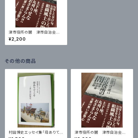
津市役所の闇 津市自治会問
題 元相生町自治会長 田邊
¥2,200
哲司の証言
その他の商品
村田博史エッセイ集「母ありてこ
津市役所の闇 津市自治会問
そ …想い出の昭和史」
題 元相生町自治会長 田邊