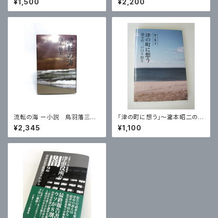
¥1,500
¥2,200
哲司の証言
流転の海 ー小説 鳥羽藩三代
「津の町に想う」〜瀧本昭二の
記
日々想々
¥2,345
¥1,100