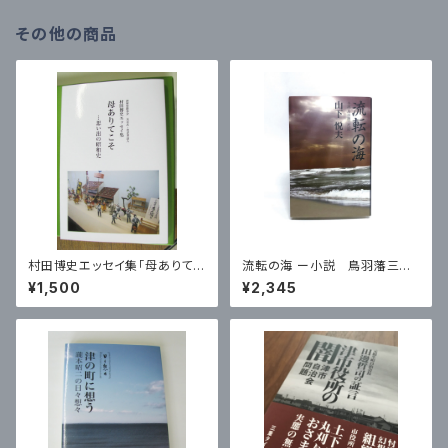
その他の商品
村田博史エッセイ集「母ありてこ
流転の海 ー小説 鳥羽藩三代
そ …想い出の昭和史」
記
¥1,500
¥2,345