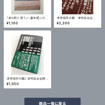
「津の町に想う」〜瀧本昭二の
津市役所の闇 津市自治会問
日々想々
題 元相生町自治会長 田邊
¥1,100
¥2,200
哲司の証言
津市役所の闇2 津市自治会問題
のそれから
¥1,650
商品一覧に戻る