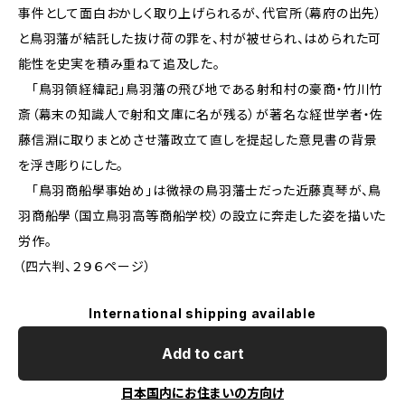
事件として面白おかしく取り上げられるが、代官所（幕府の出先）
と鳥羽藩が結託した抜け荷の罪を、村が被せられ、はめられた可
能性を史実を積み重ねて追及した。
「鳥羽領経緯記」鳥羽藩の飛び地である射和村の豪商・竹川竹
斎（幕末の知識人で射和文庫に名が残る）が著名な経世学者・佐
藤信淵に取りまとめさせ藩政立て直しを提起した意見書の背景
を浮き彫りにした。
「鳥羽商船學事始め」は微禄の鳥羽藩士だった近藤真琴が、鳥
羽商船學（国立鳥羽高等商船学校）の設立に奔走した姿を描いた
労作。
（四六判、２９６ページ）
International shipping available
Add to cart
日本国内にお住まいの方向け