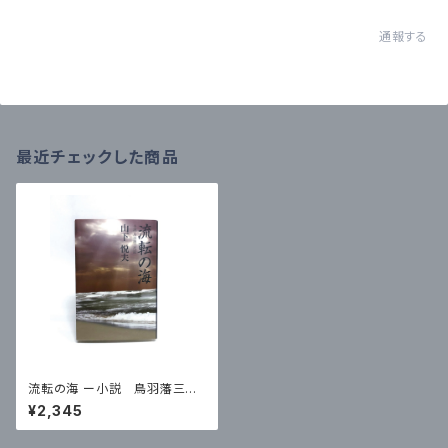
通報する
最近チェックした商品
流転の海 ー小説 鳥羽藩三代
記
¥2,345