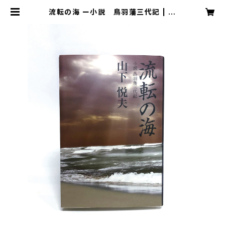
流転の海 ー小説 鳥羽藩三代記 | 三
重タイムズ