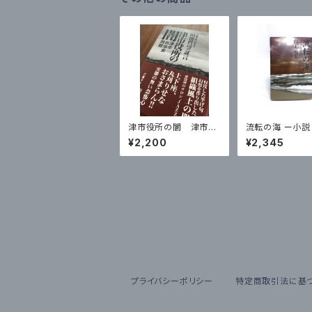
津市役所の闇 津市自
流転の海 ー小
治会問題 元相生町自
藩三代記
¥2,200
¥2,345
治会長 田邊哲司の証
言
プライバシーポリシー
特定商取引法に基