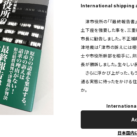
International shipping 
津市役所の「『最終報告書』
土下座を強要した事を、三
市長に勧告しました。不正補
津地裁は「津市の訴えには根
士や市役所幹部を相手に、
長が勝訴しました。生々しい
さらに浮かび上がった、も
通る実態に待ったをかける住
か。
Internationa
Ad
日本国内