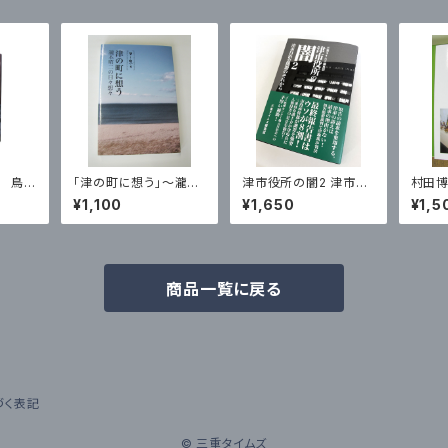
説 鳥羽
「津の町に想う」〜瀧本
津市役所の闇2 津市自
村田博
昭二の日々想々
治会問題のそれから
ありて
¥1,100
¥1,650
¥1,5
昭和史
商品一覧に戻る
づく表記
© 三重タイムズ