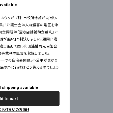
available
はウソが８割！市役所幹部が丸刈り、
重県弁弁護士会は人権侵害の是正を津
助金問題は「空き店舗補助金裁判」で
拠が無い」と判決しました。顧問弁護
弁護士無しで闘った田邊哲司元自治会
民事裁判の証言を収録しました。
う一つの自治会問題。不公平がまかり
民の声に行政はどう答えるのでしょう
l shipping available
d to cart
にお住まいの方向け