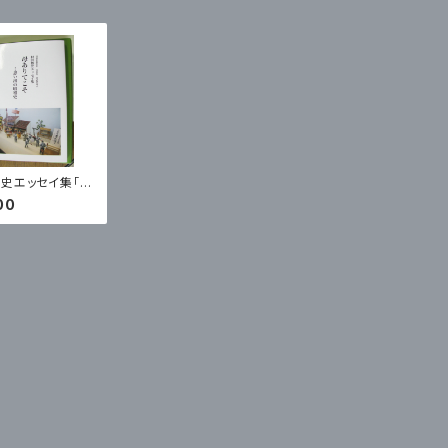
史エッセイ集「母
こそ …想い出の
00
」